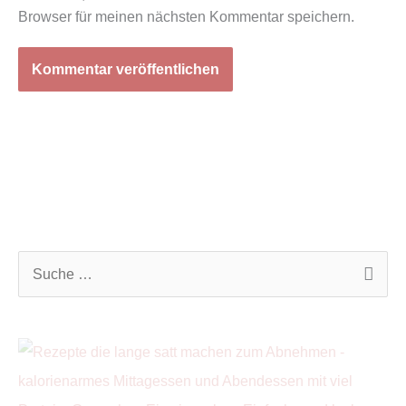
Browser für meinen nächsten Kommentar speichern.
S
u
c
h
e