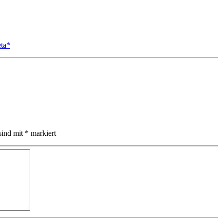
eta*
sind mit
*
markiert