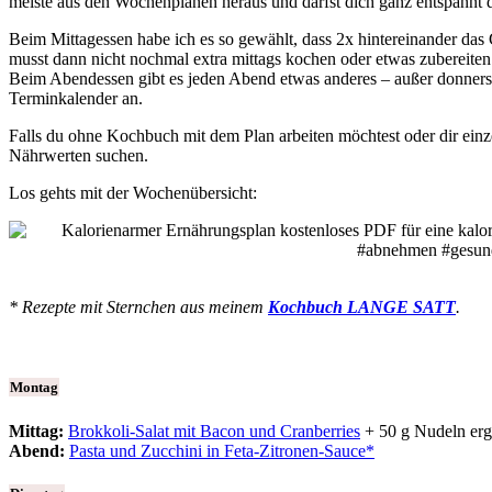
meiste aus den Wochenplänen heraus und darfst dich ganz entspannt
Beim Mittagessen habe ich es so gewählt, dass 2x hintereinander das 
musst dann nicht nochmal extra mittags kochen oder etwas zubereiten
Beim Abendessen gibt es jeden Abend etwas anderes – außer donnerst
Terminkalender an.
Falls du ohne Kochbuch mit dem Plan arbeiten möchtest oder dir einz
Nährwerten suchen.
Los gehts mit der Wochenübersicht:
* Rezepte mit Sternchen aus meinem
Kochbuch LANGE SATT
.
Montag
Mittag:
Brokkoli-Salat mit Bacon und Cranberries
+ 50 g Nudeln erg
Abend:
Pasta und Zucchini in Feta-Zitronen-Sauce*