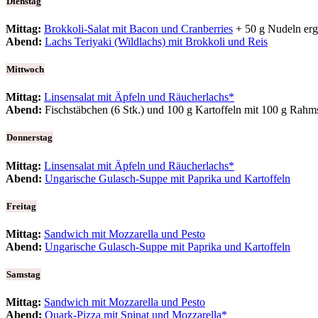
Dienstag
Mittag:
Brokkoli-Salat mit Bacon und Cranberries
+ 50 g Nudeln erg
Abend:
Lachs Teriyaki (Wildlachs) mit Brokkoli und Reis
Mittwoch
Mittag:
Linsensalat mit Äpfeln und Räucherlachs*
Abend:
Fischstäbchen (6 Stk.) und 100 g Kartoffeln mit 100 g Rahm
Donnerstag
Mittag:
Linsensalat mit Äpfeln und Räucherlachs*
Abend:
Ungarische Gulasch-Suppe mit Paprika und Kartoffeln
Freitag
Mittag:
Sandwich mit Mozzarella und Pesto
Abend:
Ungarische Gulasch-Suppe mit Paprika und Kartoffeln
Samstag
Mittag:
Sandwich mit Mozzarella und Pesto
Abend:
Quark-Pizza mit Spinat und Mozzarella*