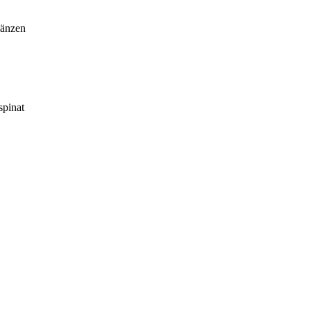
änzen
spinat