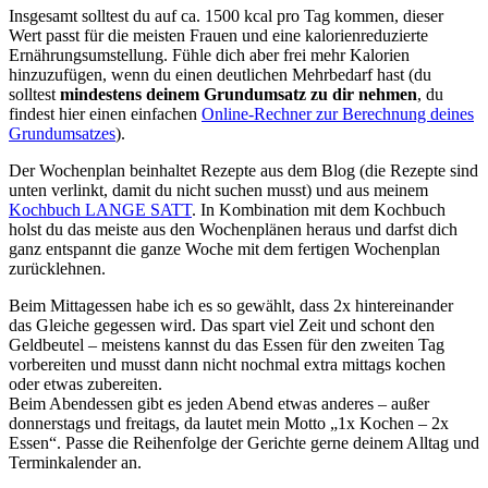
Insgesamt solltest du auf ca. 1500 kcal pro Tag kommen, dieser
Wert passt für die meisten Frauen und eine kalorienreduzierte
Ernährungsumstellung. Fühle dich aber frei mehr Kalorien
hinzuzufügen, wenn du einen deutlichen Mehrbedarf hast (du
solltest
mindestens deinem Grundumsatz zu dir nehmen
, du
findest hier einen einfachen
Online-Rechner zur Berechnung deines
Grundumsatzes
).
Der Wochenplan beinhaltet Rezepte aus dem Blog (die Rezepte sind
unten verlinkt, damit du nicht suchen musst) und aus meinem
Kochbuch LANGE SATT
. In Kombination mit dem Kochbuch
holst du das meiste aus den Wochenplänen heraus und darfst dich
ganz entspannt die ganze Woche mit dem fertigen Wochenplan
zurücklehnen.
Beim Mittagessen habe ich es so gewählt, dass 2x hintereinander
das Gleiche gegessen wird. Das spart viel Zeit und schont den
Geldbeutel – meistens kannst du das Essen für den zweiten Tag
vorbereiten und musst dann nicht nochmal extra mittags kochen
oder etwas zubereiten.
Beim Abendessen gibt es jeden Abend etwas anderes – außer
donnerstags und freitags, da lautet mein Motto „1x Kochen – 2x
Essen“. Passe die Reihenfolge der Gerichte gerne deinem Alltag und
Terminkalender an.