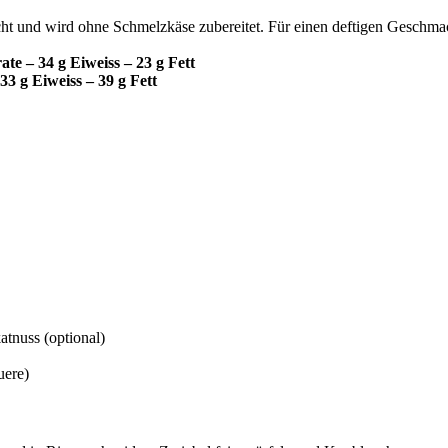
cht und wird ohne Schmelzkäse zubereitet. Für einen deftigen Geschm
te – 34 g Eiweiss – 23 g Fett
33 g Eiweiss – 39 g Fett
katnuss
(optional)
uere)