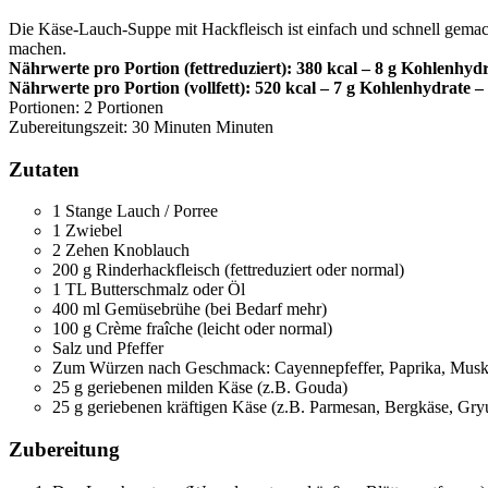
Die Käse-Lauch-Suppe mit Hackfleisch ist einfach und schnell gema
machen.
Nährwerte pro Portion (fettreduziert): 380 kcal – 8 g Kohlenhydra
Nährwerte pro Portion (vollfett): 520 kcal – 7 g Kohlenhydrate – 
Portionen:
2
Portionen
Zubereitungszeit:
30
Minuten
Minuten
Zutaten
1
Stange Lauch / Porree
1
Zwiebel
2
Zehen
Knoblauch
200
g
Rinderhackfleisch
(fettreduziert oder normal)
1
TL
Butterschmalz oder Öl
400
ml
Gemüsebrühe
(bei Bedarf mehr)
100
g
Crème fraîche
(leicht oder normal)
Salz und Pfeffer
Zum Würzen nach Geschmack: Cayennepfeffer, Paprika, Mus
25
g
geriebenen milden Käse
(z.B. Gouda)
25
g
geriebenen kräftigen Käse
(z.B. Parmesan, Bergkäse, Gry
Zubereitung