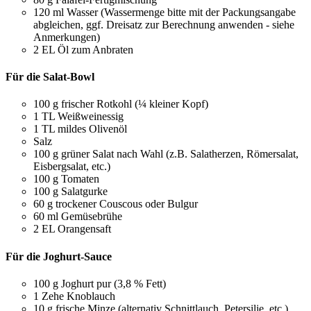
120
ml
Wasser
(Wassermenge bitte mit der Packungsangabe
abgleichen, ggf. Dreisatz zur Berechnung anwenden - siehe
Anmerkungen)
2
EL
Öl zum Anbraten
Für die Salat-Bowl
100
g
frischer Rotkohl
(¼ kleiner Kopf)
1
TL
Weißweinessig
1
TL
mildes Olivenöl
Salz
100
g
grüner Salat nach Wahl
(z.B. Salatherzen, Römersalat,
Eisbergsalat, etc.)
100
g
Tomaten
100
g
Salatgurke
60
g
trockener Couscous oder Bulgur
60
ml
Gemüsebrühe
2
EL
Orangensaft
Für die Joghurt-Sauce
100
g
Joghurt pur (3,8 % Fett)
1
Zehe
Knoblauch
10
g
frische Minze
(alternativ Schnittlauch, Petersilie, etc.)