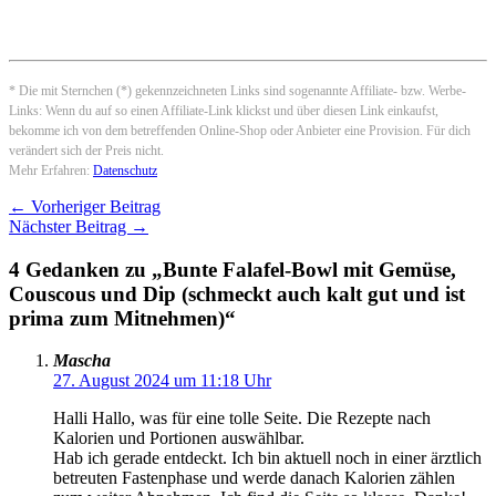
* Die mit Sternchen (*) gekennzeichneten Links sind sogenannte Affiliate- bzw. Werbe-
Links: Wenn du auf so einen Affiliate-Link klickst und über diesen Link einkaufst,
bekomme ich von dem betreffenden Online-Shop oder Anbieter eine Provision. Für dich
verändert sich der Preis nicht.
Mehr Erfahren:
Datenschutz
←
Vorheriger Beitrag
Nächster Beitrag
→
4 Gedanken zu „Bunte Falafel-Bowl mit Gemüse,
Couscous und Dip (schmeckt auch kalt gut und ist
prima zum Mitnehmen)“
Mascha
27. August 2024 um 11:18 Uhr
Halli Hallo, was für eine tolle Seite. Die Rezepte nach
Kalorien und Portionen auswählbar.
Hab ich gerade entdeckt. Ich bin aktuell noch in einer ärztlich
betreuten Fastenphase und werde danach Kalorien zählen