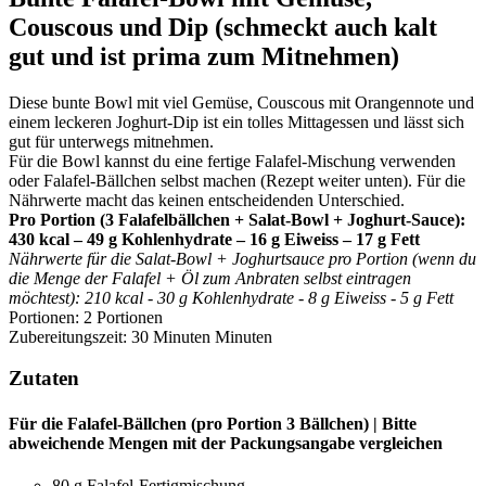
Couscous und Dip (schmeckt auch kalt
gut und ist prima zum Mitnehmen)
Diese bunte Bowl mit viel Gemüse, Couscous mit Orangennote und
einem leckeren Joghurt-Dip ist ein tolles Mittagessen und lässt sich
gut für unterwegs mitnehmen.
Für die Bowl kannst du eine fertige Falafel-Mischung verwenden
oder Falafel-Bällchen selbst machen (Rezept weiter unten). Für die
Nährwerte macht das keinen entscheidenden Unterschied.
Pro Portion (3 Falafelbällchen + Salat-Bowl + Joghurt-Sauce):
430 kcal – 49 g Kohlenhydrate – 16 g Eiweiss – 17 g Fett
Nährwerte für die Salat-Bowl + Joghurtsauce pro Portion (wenn du
die Menge der Falafel + Öl zum Anbraten selbst eintragen
möchtest): 210 kcal - 30 g Kohlenhydrate - 8 g Eiweiss - 5 g Fett
Portionen:
2
Portionen
Zubereitungszeit:
30
Minuten
Minuten
Zutaten
Für die Falafel-Bällchen (pro Portion 3 Bällchen) | Bitte
abweichende Mengen mit der Packungsangabe vergleichen
80
g
Falafel-Fertigmischung