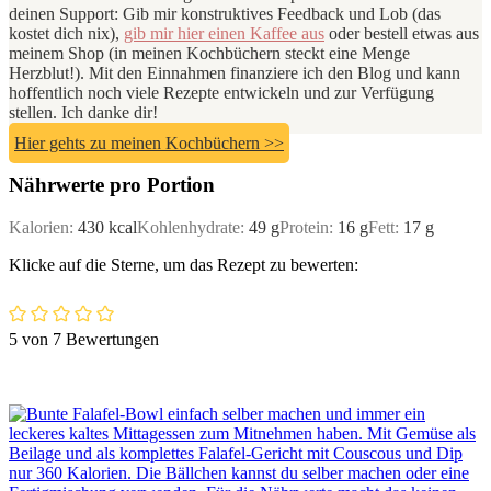
deinen Support: Gib mir konstruktives Feedback und Lob (das
kostet dich nix),
gib mir hier einen Kaffee aus
oder bestell etwas aus
meinem Shop (in meinen Kochbüchern steckt eine Menge
Herzblut!). Mit den Einnahmen finanziere ich den Blog und kann
hoffentlich noch viele Rezepte entwickeln und zur Verfügung
stellen. Ich danke dir!
Hier gehts zu meinen Kochbüchern >>
Nährwerte pro Portion
Kalorien:
430
kcal
Kohlenhydrate:
49
g
Protein:
16
g
Fett:
17
g
Klicke auf die Sterne, um das Rezept zu bewerten:
5
von
7
Bewertungen