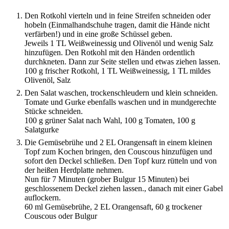
Den Rotkohl vierteln und in feine Streifen schneiden oder
hobeln (Einmalhandschuhe tragen, damit die Hände nicht
verfärben!) und in eine große Schüssel geben.
Jeweils 1 TL Weißweinessig und Olivenöl und wenig Salz
hinzufügen. Den Rotkohl mit den Händen ordentlich
durchkneten. Dann zur Seite stellen und etwas ziehen lassen.
100 g frischer Rotkohl,
1 TL Weißweinessig,
1 TL mildes
Olivenöl,
Salz
Den Salat waschen, trockenschleudern und klein schneiden.
Tomate und Gurke ebenfalls waschen und in mundgerechte
Stücke schneiden.
100 g grüner Salat nach Wahl,
100 g Tomaten,
100 g
Salatgurke
Die Gemüsebrühe und 2 EL Orangensaft in einem kleinen
Topf zum Kochen bringen, den Couscous hinzufügen und
sofort den Deckel schließen. Den Topf kurz rütteln und von
der heißen Herdplatte nehmen.
Nun für 7 Minuten (grober Bulgur 15 Minuten) bei
geschlossenem Deckel ziehen lassen., danach mit einer Gabel
auflockern.
60 ml Gemüsebrühe,
2 EL Orangensaft,
60 g trockener
Couscous oder Bulgur