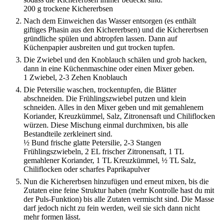
200 g trockene Kichererbsen
Nach dem Einweichen das Wasser entsorgen (es enthält
giftiges Phasin aus den Kichererbsen) und die Kichererbsen
gründliche spülen und abtropfen lassen. Dann auf
Küchenpapier ausbreiten und gut trocken tupfen.
Die Zwiebel und den Knoblauch schälen und grob hacken,
dann in eine Küchenmaschine oder einen Mixer geben.
1 Zwiebel,
2-3 Zehen Knoblauch
Die Petersilie waschen, trockentupfen, die Blätter
abschneiden. Die Frühlingszwiebel putzen und klein
schneiden. Alles in den Mixer geben und mit gemahlenem
Koriander, Kreuzkümmel, Salz, Zitronensaft und Chiliflocken
würzen. Diese Mischung einmal durchmixen, bis alle
Bestandteile zerkleinert sind.
½ Bund frische glatte Petersilie,
2-3 Stangen
Frühlingszwiebeln,
2 EL frischer Zitronensaft,
1 TL
gemahlener Koriander,
1 TL Kreuzkümmel,
½ TL Salz,
Chiliflocken oder scharfes Paprikapulver
Nun die Kichererbsen hinzufügen und erneut mixen, bis die
Zutaten eine feine Struktur haben (mehr Kontrolle hast du mit
der Puls-Funktion) bis alle Zutaten vermischt sind. Die Masse
darf jedoch nicht zu fein werden, weil sie sich dann nicht
mehr formen lässt.