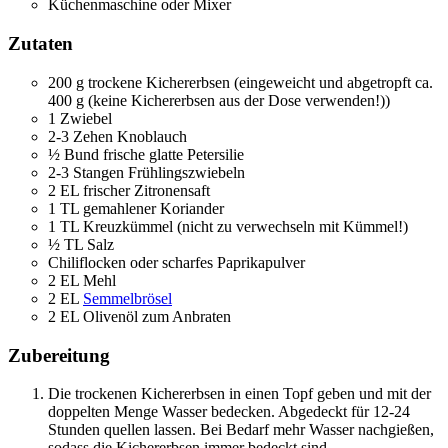
Küchenmaschine oder Mixer
Zutaten
200
g
trockene Kichererbsen
(eingeweicht und abgetropft ca.
400 g (keine Kichererbsen aus der Dose verwenden!))
1
Zwiebel
2-3
Zehen
Knoblauch
½
Bund frische glatte Petersilie
2-3
Stangen Frühlingszwiebeln
2
EL
frischer Zitronensaft
1
TL
gemahlener Koriander
1
TL
Kreuzkümmel
(nicht zu verwechseln mit Kümmel!)
½
TL
Salz
Chiliflocken oder scharfes Paprikapulver
2
EL
Mehl
2
EL
Semmelbrösel
2
EL
Olivenöl zum Anbraten
Zubereitung
Die trockenen Kichererbsen in einen Topf geben und mit der
doppelten Menge Wasser bedecken. Abgedeckt für 12-24
Stunden quellen lassen. Bei Bedarf mehr Wasser nachgießen,
sodass die Kichererbsen immer bedeckt sind.