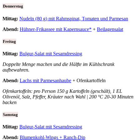
Donnerstag
Mittag:
Nudeln (80 g) mit Rahmspinat, Tomaten und Parmesan
Abend:
Hühner-Frikassee mit Kapernsauce*
+
Beilagensalat
Freitag
Mittag:
Bulgur-Salat mit Sesamdressing
Doppelte Menge machen und die Hälfte im Kühlschrank
aufbewahren.
Abend:
Lachs mit Parmesanhaube
+ Ofenkartoffeln
Ofenkartoffeln: pro Person 150 g Kartoffeln (geschält), 1 EL
Olivenöl, Salz, Pfeffer, Kräuter nach Wahl | 200 °C 20-30 Minuten
backen
Samstag
Mittag:
Bulgur-Salat mit Sesamdressing
Abend:
Blumenkohl-Wings + Ranch-Dip